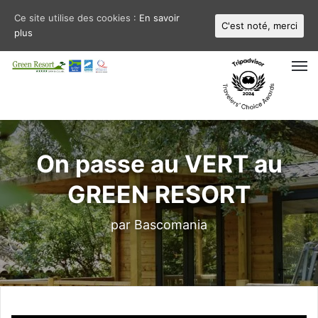
Ce site utilise des cookies :
En savoir
C'est noté, merci
plus
M
On passe au VERT au
GREEN RESORT
par Bascomania