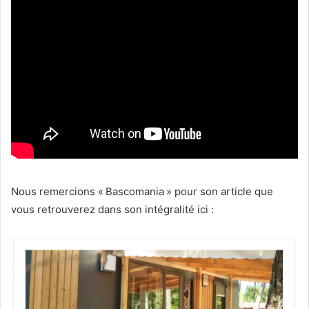
Nous remercions «
Bascomania
» pour son article que
vous retrouverez dans son intégralité ici :