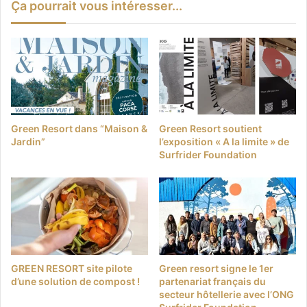
Ça pourrait vous intéresser...
Green Resort dans “Maison &
Green Resort soutient
Jardin”
l’exposition « A la limite » de
Surfrider Foundation
GREEN RESORT site pilote
Green resort signe le 1er
d’une solution de compost !
partenariat français du
secteur hôtellerie avec l’ONG