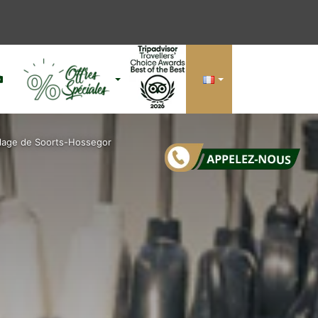
Si
llage de Soorts-Hossegor
(b
la