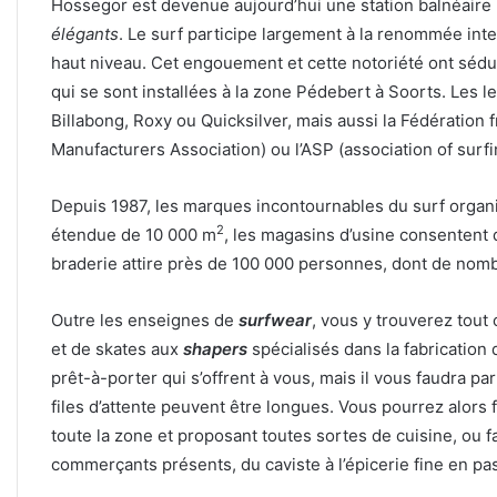
Hossegor est devenue aujourd’hui une station balnéaire 
élégants
. Le surf participe largement à la renommée inter
haut niveau. Cet engouement et cette notoriété ont séd
qui se sont installées à la zone Pédebert à Soorts. Les
Billabong, Roxy ou Quicksilver, mais aussi la Fédération 
Manufacturers Association) ou l’ASP (association of surfi
Depuis 1987, les marques incontournables du surf organi
2
étendue de 10 000 m
, les magasins d’usine consentent
braderie attire près de 100 000 personnes, dont de nom
Outre les enseignes de
surfwear
, vous y trouverez tout 
et de skates aux
shapers
spécialisés dans la fabricatio
prêt-à-porter qui s’offrent à vous, mais il vous faudra pa
files d’attente peuvent être longues. Vous pourrez alors 
toute la zone et proposant toutes sortes de cuisine, ou
commerçants présents, du caviste à l’épicerie fine en pa