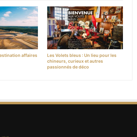
stination affaires
Les Volets bleus : Un lieu pour les
chineurs, curieux et autres
passionnés de déco