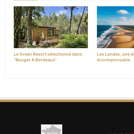
Le Green Resort sélectionné dans
Les Landes, une de
“Bouger A Bordeaux”
écoresponsable