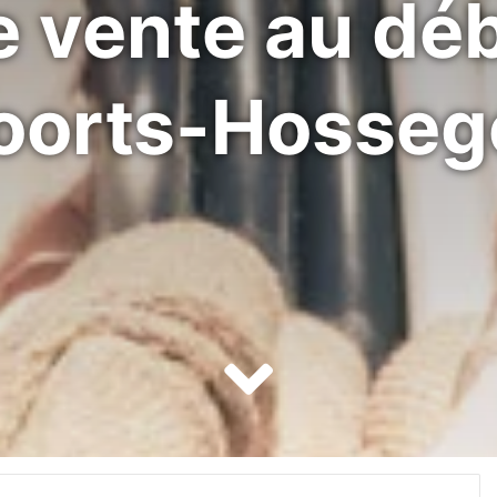
e vente au déb
oorts-Hosseg