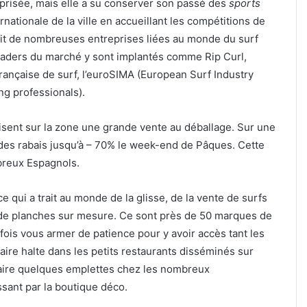
prisée, mais elle a su conserver son passé des
sports
nationale de la ville en accueillant les compétitions de
uit de nombreuses entreprises liées au monde du surf
 leaders du marché y sont implantés comme Rip Curl,
française de surf, l’euroSIMA (European Surf Industry
ng professionals).
sent sur la zone une grande vente au déballage. Sur une
 des rabais jusqu’à – 70% le week-end de Pâques. Cette
breux Espagnols.
ce qui a trait au monde de la glisse, de la vente de surfs
n de planches sur mesure. Ce sont près de 50 marques de
rfois vous armer de patience pour y avoir accès tant les
faire halte dans les petits restaurants disséminés sur
 faire quelques emplettes chez les nombreux
ssant par la boutique déco.