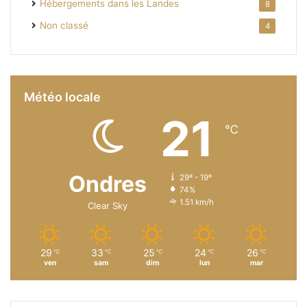
Hébergements dans les Landes
8
Non classé
4
Météo locale
21
℃
Ondres
29º - 19º
74%
1.51 km/h
Clear Sky
29
33
25
24
26
℃
℃
℃
℃
℃
ven
sam
dim
lun
mar