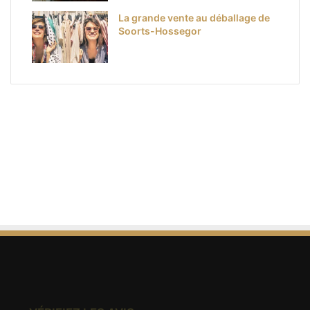
La grande vente au déballage de
Soorts-Hossegor