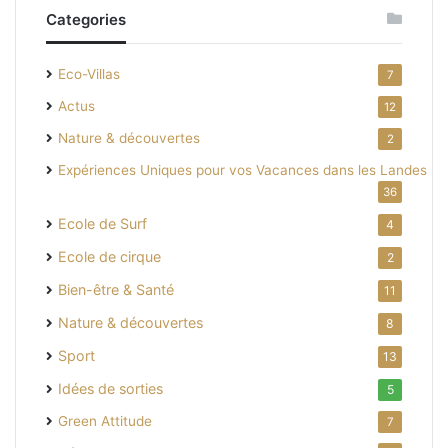
Categories
Eco-Villas
7
Actus
12
Nature & découvertes
2
Expériences Uniques pour vos Vacances dans les Landes
36
Ecole de Surf
4
Ecole de cirque
2
Bien-être & Santé
11
Nature & découvertes
8
Sport
13
Idées de sorties
5
Green Attitude
7