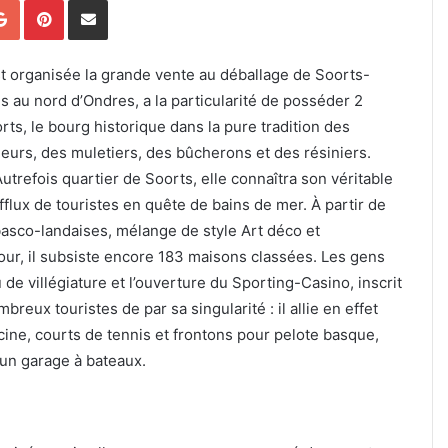
Google+
Pinterest
Partager par email
 organisée la grande vente au déballage de Soorts-
au nord d’Ondres, a la particularité de posséder 2
orts, le bourg historique dans la pure tradition des
cheurs, des muletiers, des bûcherons et des résiniers.
Autrefois quartier de Soorts, elle connaîtra son véritable
fflux de touristes en quête de bains de mer. À partir de
basco-landaises, mélange de style Art déco et
jour, il subsiste encore 183 maisons classées. Les gens
 de villégiature et l’ouverture du Sporting-Casino, inscrit
reux touristes de par sa singularité : il allie en effet
scine, courts de tennis et frontons pour pelote basque,
 un garage à bateaux.