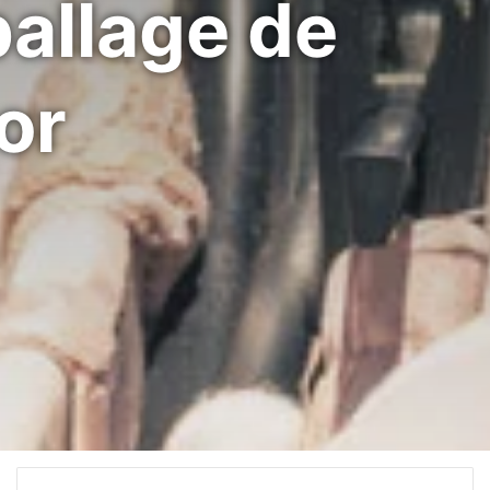
allage de
or