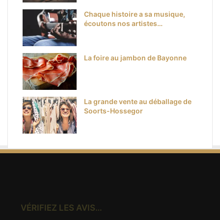
Chaque histoire a sa musique,
écoutons nos artistes…
La foire au jambon de Bayonne
La grande vente au déballage de
Soorts-Hossegor
VÉRIFIEZ LES AVIS…