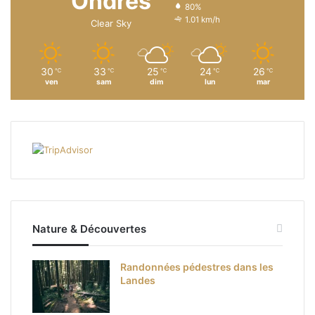
Ondres
80%
1.01 km/h
Clear Sky
30
33
25
24
26
℃
℃
℃
℃
℃
ven
sam
dim
lun
mar
Nature & Découvertes
Randonnées pédestres dans les
Landes