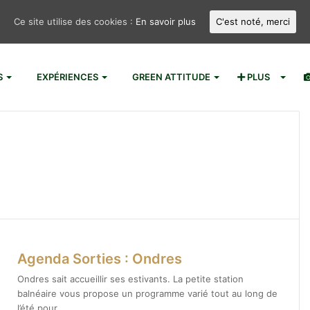
Ce site utilise des cookies :
En savoir plus
C'est noté, merci
S
EXPÉRIENCES
GREEN ATTITUDE
PLUS
Agenda Sorties : Ondres
Ondres sait accueillir ses estivants. La petite station
balnéaire vous propose un programme varié tout au long de
l’été pour…