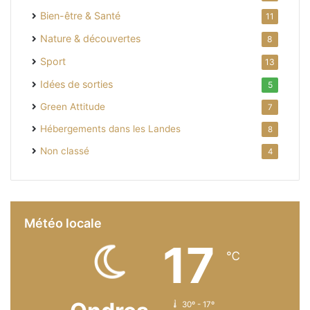
Bien-être & Santé
11
Nature & découvertes
8
Sport
13
Idées de sorties
5
Green Attitude
7
Hébergements dans les Landes
8
Non classé
4
Météo locale
17
℃
30º - 17º