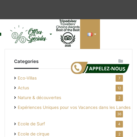
Si
Categories
(b
Eco-Villas
7
Actus
12
Nature & découvertes
2
Expériences Uniques pour vos Vacances dans les Landes
la
36
Ecole de Surf
4
Ecole de cirque
2