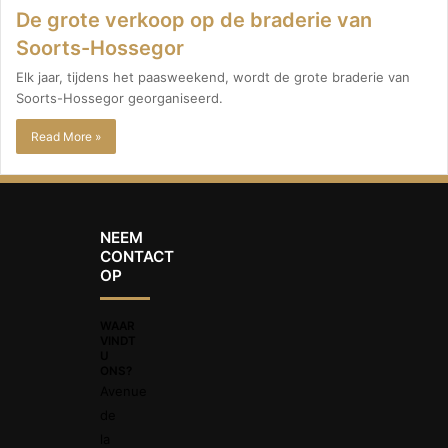
De grote verkoop op de braderie van
Soorts-Hossegor
Elk jaar, tijdens het paasweekend, wordt de grote braderie van
Soorts-Hossegor georganiseerd.
Read More »
NEEM
CONTACT
OP
WAAR
VINDT
U
ONS?
Avenue
de
la