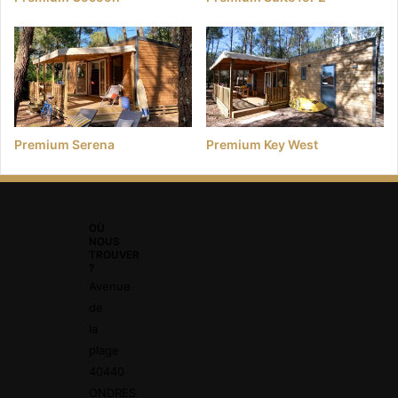
Premium Serena
Premium Key West
OÙ
NOUS
TROUVER
?
Avenue
de
la
plage
40440
ONDRES