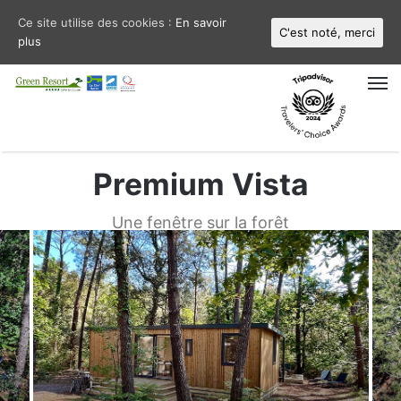
Ce site utilise des cookies :
En savoir
C'est noté, merci
plus
M
Premium Vista
Une fenêtre sur la forêt