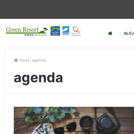
ALO
Inicio
|
agenda
agenda