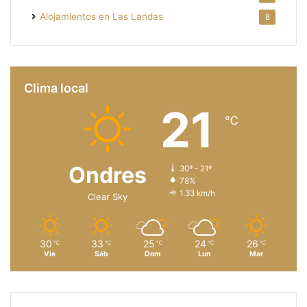
Alojamientos en Las Landas
8
Clima local
21
℃
Ondres
30º - 21º
78%
1.33 km/h
Clear Sky
30
33
25
24
26
℃
℃
℃
℃
℃
Vie
Sáb
Dom
Lun
Mar