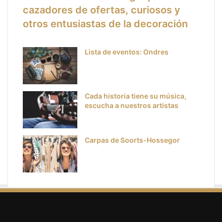
cazadores de ofertas, curiosos y
otros entusiastas de la decoración
Lista de eventos: Ondres
Cada historia tiene su música,
escucha a nuestros artistas
Carpas de Soorts-Hossegor