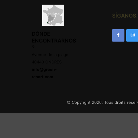
SÍGANOS
DÓNDE
ENCONTRARNOS
?
Avenue de la plage
40440 ONDRES
info@green-
resort.com
© Copyright 2026, Tous droits réser