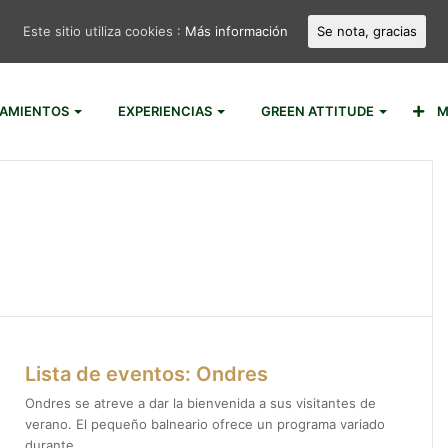
Este sitio utiliza cookies :
Más información
Se nota, gracias
JAMIENTOS
EXPERIENCIAS
GREEN ATTITUDE
M
Lista de eventos: Ondres
Ondres se atreve a dar la bienvenida a sus visitantes de
verano. El pequeño balneario ofrece un programa variado
durante…