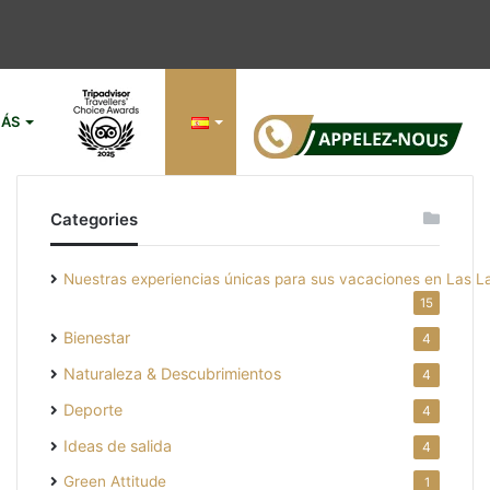
ÁS
Ba
Categories
la
Nuestras experiencias únicas para sus vacaciones en Las L
15
Bienestar
4
Naturaleza & Descubrimientos
4
Deporte
4
Ideas de salida
4
Green Attitude
1