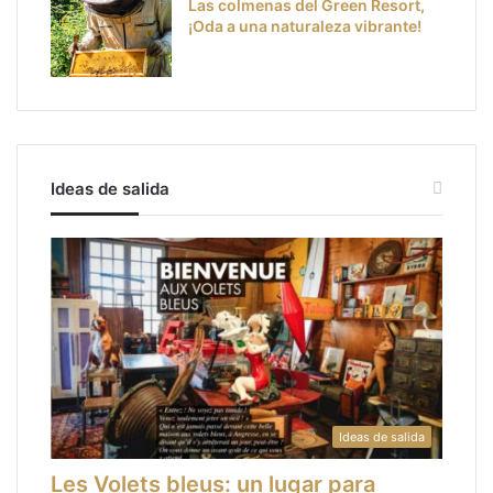
Las colmenas del Green Resort,
¡Oda a una naturaleza vibrante!
Ideas de salida
Ideas de salida
Les Volets bleus: un lugar para