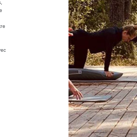
,
e
tre
vec