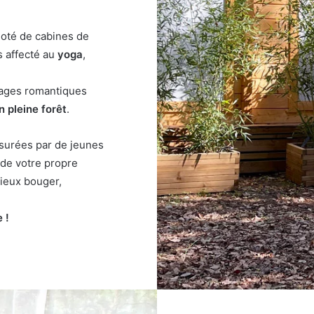
oté de cabines de
s affecté au
yoga
,
lages romantiques
 pleine forêt
.
ssurées par de jeunes
 de votre propre
mieux bouger,
 !