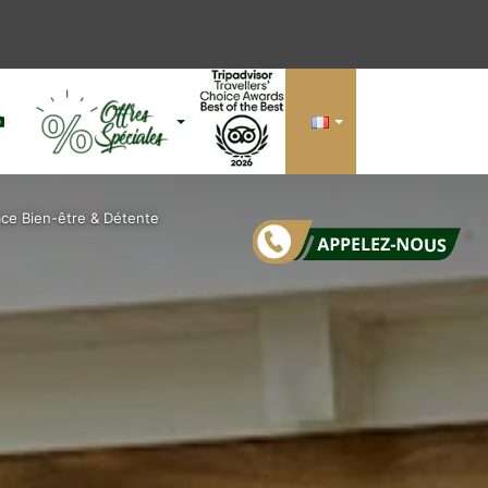
Si
ce Bien-être & Détente
(b
la