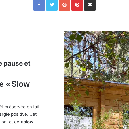
e pause et
e « Slow
rêt préservée en fait
ergie positive. Cet
ion, et de
« slow